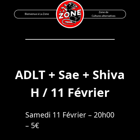
Skip
to
content
Bienvenue à La Zone
Zone de Cultures Alternatives
ADLT + Sae + Shiva
H / 11 Février
Samedi 11 Février – 20h00
– 5€