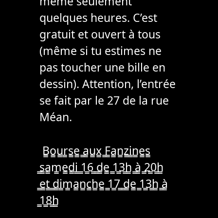
même seulement
quelques heures. C’est
gratuit et ouvert à tous
(même si tu estimes ne
pas toucher une bille en
dessin). Attention, l’entrée
se fait par le 27 de la rue
Méan.
B̳o̳u̳r̳s̳e̳ ̳a̳u̳x̳ ̳F̳a̳n̳z̳i̳n̳e̳s̳
̳s̳a̳m̳e̳d̳i̳ ̳1̳6̳ ̳d̳e̳ ̳1̳3̳h̳ ̳à̳ ̳2̳0̳h̳
̳e̳t̳ ̳d̳i̳m̳a̳n̳c̳h̳e̳ ̳1̳7̳ ̳d̳e̳ ̳1̳3̳h̳ ̳à̳
̳1̳8̳h̳