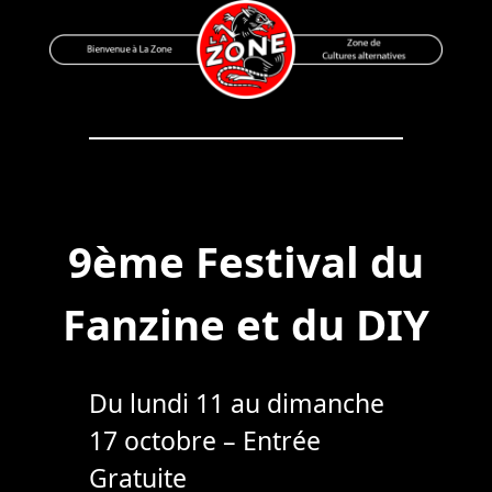
Skip
to
content
Bienvenue à La Zone
Zone de Cultures Alternatives
9ème Festival du
Fanzine et du DIY
Du lundi 11 au dimanche
17 octobre – Entrée
Gratuite