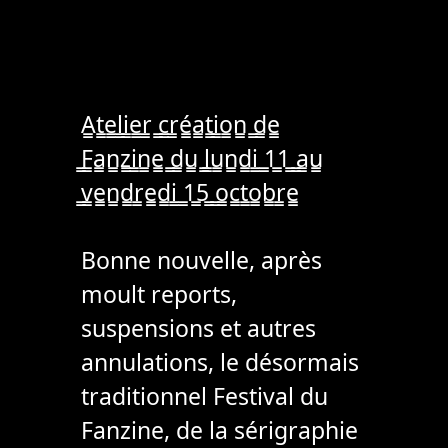
A̳t̳e̳l̳i̳e̳r̳ ̳c̳r̳é̳a̳t̳i̳o̳n̳ ̳d̳e̳
̳F̳a̳n̳z̳i̳n̳e̳ ̳d̳u̳ ̳l̳u̳n̳d̳i̳ ̳1̳1̳ ̳a̳u̳
̳v̳e̳n̳d̳r̳e̳d̳i̳ ̳1̳5̳ ̳o̳c̳t̳o̳b̳r̳e̳
Bonne nouvelle, après
moult reports,
suspensions et autres
annulations, le désormais
traditionnel Festival du
Fanzine, de la sérigraphie