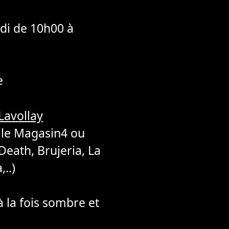
di de 10h00 à
e
Lavollay
r le Magasin4 ou
eath, Brujeria, La
,..)
à la fois sombre et