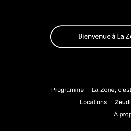
Skip
to
content
Bienvenue à La Zone
Zone de Cultures Alternatives
Programme
La Zone, c’est
Locations
Zeudi
À pro