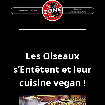
Skip
to
content
Bienvenue à La Zone
Zone de Cultures Alternatives
Les Oiseaux
s’Entêtent et leur
cuisine vegan !