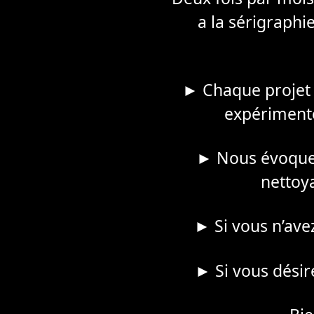
a la sérigraphi
► Chaque projet 
expérimento
► Nous évoquero
nettoya
► Si vous n’avez 
► Si vous désire