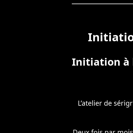
Initiati
Initiation à
L’atelier de séri
Deux fois par mois,