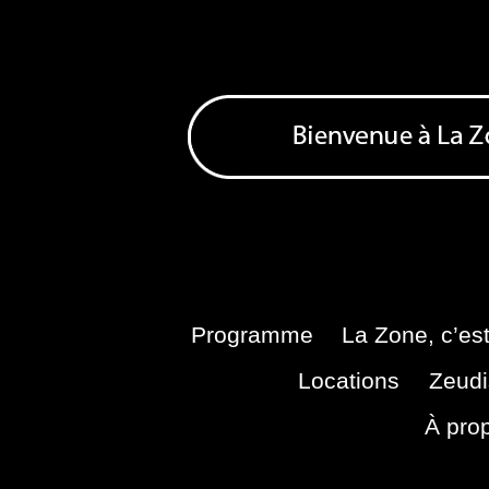
Skip
to
content
Bienvenue à La Zone
Zone de Cultures Alternatives
Programme
La Zone, c’est
Locations
Zeudi
À pro