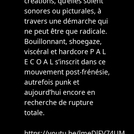
créations, qu’elles soient
sonores ou picturales, à
travers une démarche qui
ne peut être que radicale.
Bouillonnant, shoegaze,
viscéral et hardcore P A L
E C O A L s’inscrit dans ce
mouvement post-frénésie,
autrefois punk et
aujourd’hui encore en
recherche de rupture
totale.
https://youtu.be/lmeDlFV74UM