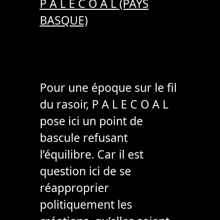
P A L E C O A L (PAYS
BASQUE)
Pour une époque sur le fil
du rasoir, P A L E C O A L
pose ici un point de
bascule refusant
l’équilibre. Car il est
question ici de se
réapproprier
politiquement les