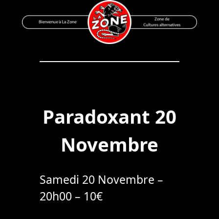
Skip
to
content
Bienvenue à La Zone
Zone de Cultures Alternatives
Paradoxant 20
Novembre
Samedi 20 Novembre –
20h00 – 10€