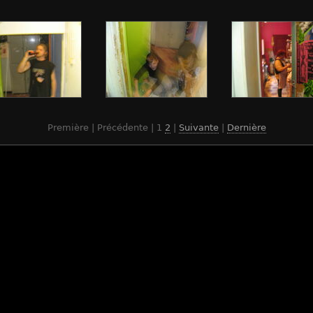
Première | Précédente |
1
2
|
Suivante
|
Dernière